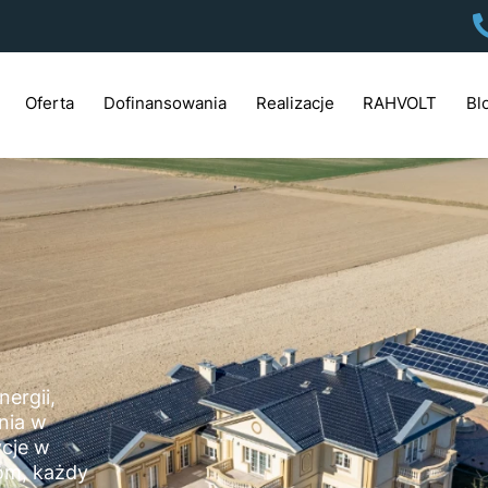
Oferta
Dofinansowania
Realizacje
RAHVOLT
Bl
ergii,
nia w
ycje w
jom, każdy