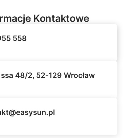
ormacje
Kontaktowe
955 558
ussa 48/2, 52-129 Wrocław
akt@easysun.pl