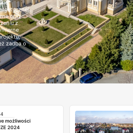
ące
ergetycznej.
czne oraz
zeniu z
ymierne
rojektu,
ież zadba o
24
we możliwości
OZE 2024