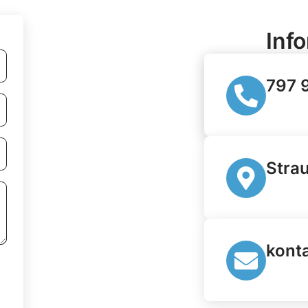
Inf
797 
Stra
kont