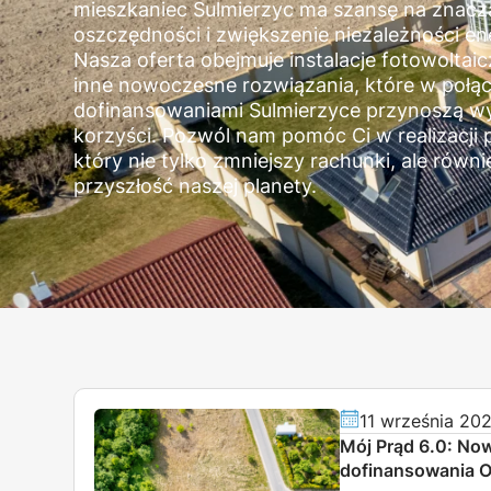
mieszkaniec Sulmierzyc ma szansę na znacz
oszczędności i zwiększenie niezależności en
Nasza oferta obejmuje instalacje fotowoltai
inne nowoczesne rozwiązania, które w połąc
dofinansowaniami Sulmierzyce przynoszą w
korzyści. Pozwól nam pomóc Ci w realizacji p
który nie tylko zmniejszy rachunki, ale równ
przyszłość naszej planety.
11 września 20
Mój Prąd 6.0: No
dofinansowania 