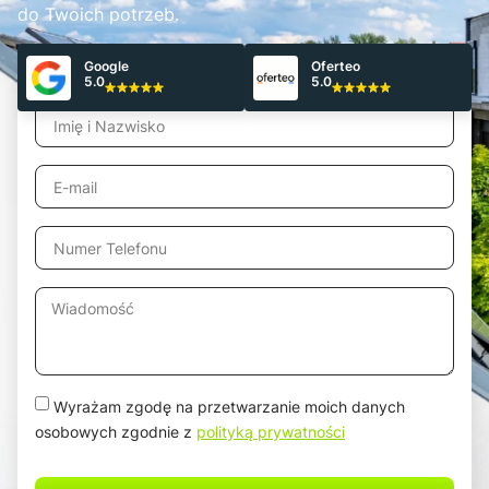
do Twoich potrzeb.
Google
Oferteo
Odbierz Bezpłatną wycenę!
5.0
5.0
Wyrażam zgodę na przetwarzanie moich danych
osobowych zgodnie z
polityką prywatności