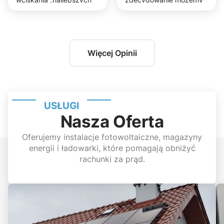
rozwiązań a do tego
polecić.
dotrzymali wszystkich
ustaleń co nie zawsze
jest takie oczywiste.
Szczerze polecam!
Więcej Opinii
USŁUGI
Nasza Oferta
Oferujemy instalacje fotowoltaiczne, magazyny
energii i ładowarki, które pomagają obniżyć
rachunki za prąd.