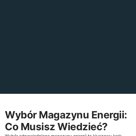
tylko spokój, ale także
niezależność
energetyczną. Wiedz, że
Twój dom jest chroniony
przed konsekwencjami
nagłych wyłączeń prądu.
Zrób krok w stronę
pewności energetycznej i
zainwestuj w magazyn
energii, aby nigdy nie
zostać bez prądu. Działaj
już teraz i zapewnij sobie
oraz swoim bliskim
bezpieczne źródło
energii w każdej sytuacji!
Wybór Magazynu Energii:
Co Musisz Wiedzieć?
Wybór odpowiedniego magazynu energii to kluczowy krok,