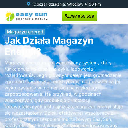
Obszar działania: Wrocław +150 km
797 955 558
Magazyn energii
Jak Działa Magazyn
Energii?
Magazyn energii to zaawansowany system, który
funkcjonuje na zasadzie cyklu ładowania i
rozładowania. Jego głównym celem jest gromadzenie
zgromadzonej energii elektrycznej, co pozwala na jej
wykorzystanie w momentach największego
zapotrzebowania. Na przykład, w godzinach
wieczornych, gdy produkcja z instalacji
fotowoltaicznych jest najniższa, magazyn energii staje
się niezastąpiony. Dzięki efektywnej współpracy z
profesjonalnym zespołem montażowym EasySun,
każdy element instalacji jest starannie dostosowany