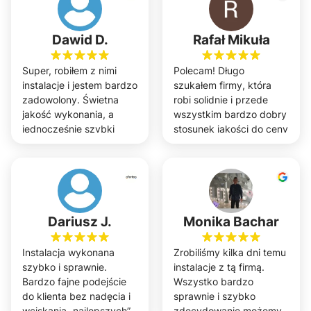
lokalizacjach: w Lubinie,
Wrocławiu i Tyńcu
Małym.
Dawid D.
Rafał Mikuła
Super, robiłem z nimi
Polecam! Długo
instalacje i jestem bardzo
szukałem firmy, która
zadowolony. Świetna
robi solidnie i przede
jakość wykonania, a
wszystkim bardzo dobry
jednocześnie szybki
stosunek jakości do ceny
termin.
!
Dariusz J.
Monika Bachar
Instalacja wykonana
Zrobiliśmy kilka dni temu
szybko i sprawnie.
instalacje z tą firmą.
Bardzo fajne podejście
Wszystko bardzo
do klienta bez nadęcia i
sprawnie i szybko
wciskania „najlepszych”
zdecydowanie możemy