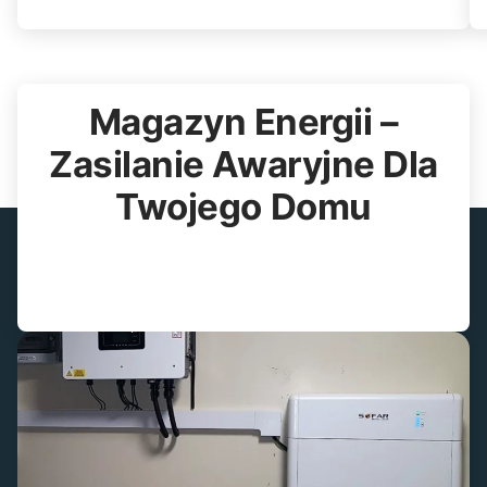
Magazyn Energii –
Zasilanie Awaryjne Dla
Twojego Domu
W
przypadku
awarii
sieci,
magazyn
energii
może