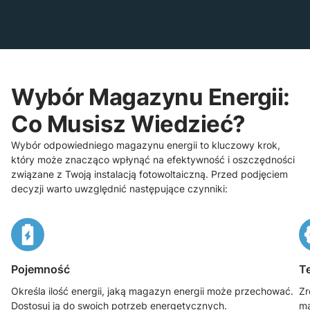
swoim bliskim
niezawodne źródło
energii w każdej sytuacji!
Wybór Magazynu Energii:
Co Musisz Wiedzieć?
Wybór odpowiedniego magazynu energii to kluczowy krok,
który może znacząco wpłynąć na efektywność i oszczędności
związane z Twoją instalacją fotowoltaiczną. Przed podjęciem
decyzji warto uwzględnić następujące czynniki:
Pojemność
T
Określa ilość energii, jaką magazyn energii może przechować.
Zr
Dostosuj ją do swoich potrzeb energetycznych.
ma