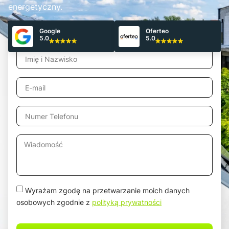
energetyczny.
Google
Oferteo
Odbierz Bezpłatną wycenę!
5.0
5.0
Wyrażam zgodę na przetwarzanie moich danych
osobowych zgodnie z
polityką prywatności