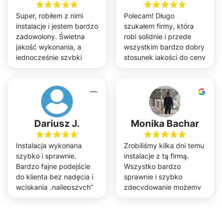
Super, robiłem z nimi
Polecam! Długo
instalacje i jestem bardzo
szukałem firmy, która
zadowolony. Świetna
robi solidnie i przede
jakość wykonania, a
wszystkim bardzo dobry
jednocześnie szybki
stosunek jakości do ceny
termin.
!
Dariusz J.
Monika Bachar
Instalacja wykonana
Zrobiliśmy kilka dni temu
szybko i sprawnie.
instalacje z tą firmą.
Bardzo fajne podejście
Wszystko bardzo
do klienta bez nadęcia i
sprawnie i szybko
wciskania „najlepszych”
zdecydowanie możemy
rozwiązań a do tego
polecić.
dotrzymali wszystkich
ustaleń co nie zawsze