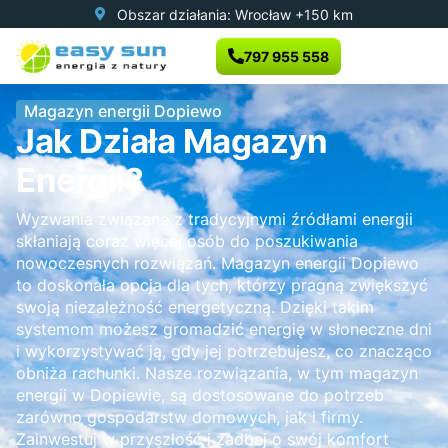
Obszar działania: Wrocław +150 km
797 955 558
Magazyn energii Dopiewo
Jak Działa Magazyn
Energii?
Wyzwania związane z tradycyjnymi źródłami energii
skłaniają coraz więcej osób do poszukiwania
nowoczesnych rozwiązań. Magazyn energii Dopiewo
to doskonała opcja dla tych, którzy pragną zwiększyć
swoją niezależność energetyczną. Dzięki takim
systemom możesz gromadzić energię w słoneczne dni
i wykorzystywać ją, gdy jej potrzebujesz, co znacząco
obniża rachunki. Nasze rozwiązania, w tym magazyn
energii w Dopiewie, są dostosowane do potrzeb
zarówno gospodarstw domowych, jak i firmy.
Zainwestuj w przyszłość i zadbaj o swój komfort