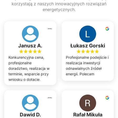
korzystają z naszych innowacyjnych rozwiązań
energetycznych.
Janusz A.
Łukasz Gorski
Konkurencyjna cena,
Profesjonalne podejście i
profesjonalne
realizacja inwestycji
doradztwo, realizacja w
odnawialnych źródeł
terminie, wsparcie przy
energii. Polecam
wniosku o dotacje,
efekty zgodne z
projektem. Polecam.
Realizacja w trzech
lokalizacjach: w Lubinie,
Wrocławiu i Tyńcu
Małym.
Dawid D.
Rafał Mikuła