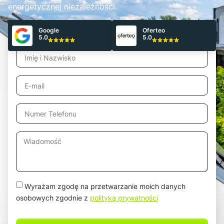
energetycznej niezależności.
Google
Oferteo
Odbierz Bezpłatną wycenę!
5.0
5.0
Wyrażam zgodę na przetwarzanie moich danych
osobowych zgodnie z
polityką prywatności