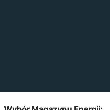
nie tylko spokój ducha,
ale także niezależność
energetyczną. Twój dom
będzie odpowiednio
zabezpieczony przed
skutkami nagłych przerw
w dostawie prądu.
Postaw na pewność
energetyczną i postanów
zainwestować w
magazyn energii, aby
nigdy nie zabrakło Ci
energii. Działaj teraz i
stwórz dla siebie oraz
swoich bliskich pewne
źródło energii, które
sprawdzi się w każdej
sytuacji!
Wybór Magazynu Energii: