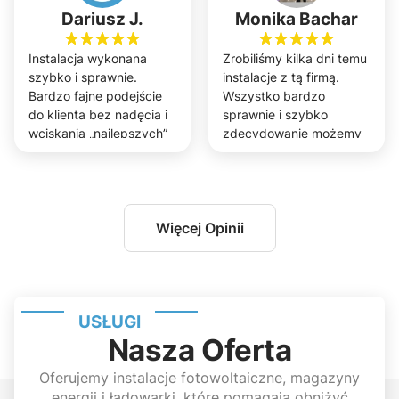
Dariusz J.
Monika Bachar
Instalacja wykonana
Zrobiliśmy kilka dni temu
szybko i sprawnie.
instalacje z tą firmą.
Bardzo fajne podejście
Wszystko bardzo
do klienta bez nadęcia i
sprawnie i szybko
wciskania „najlepszych”
zdecydowanie możemy
rozwiązań a do tego
polecić.
dotrzymali wszystkich
ustaleń co nie zawsze
jest takie oczywiste.
Szczerze polecam!
Więcej Opinii
USŁUGI
Nasza Oferta
Oferujemy instalacje fotowoltaiczne, magazyny
energii i ładowarki, które pomagają obniżyć