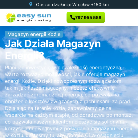
Obszar działania: Wrocław +150 km
797 955 558
Magazyn energii Koźle
Jak Działa Magazyn
Energii?
Planując inwestycję w niezależność energetyczną,
warto rozważyć możliwości, jakie oferuje magazyn
energii Koźle. Dzięki nowoczesnym rozwiązaniom,
takim jak nasze magazyny, możesz efektywnie
zarządzać zgromadzoną energią, co pozwala na
obniżenie kosztów związanych z rachunkami za prąd.
Działając na terenie Koźla, zapewniamy pełne
wsparcie na każdym etapie, od doradztwa po montaż,
co pozwala naszym klientom cieszyć się solidnymi
korzyściami płynącymi z posiadania magazynu energii
w Koźlu. Jesteśmy tu, aby pomóc Ci w osiągnięciu