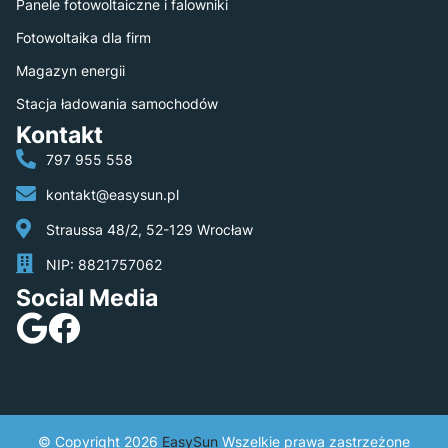
Panele fotowoltaiczne i falowniki
Fotowoltaika dla firm
Magazyn energii
Stacja ładowania samochodów
Kontakt
797 955 558
kontakt@easysun.pl
Straussa 48/2, 52-129 Wrocław
NIP: 8821757062
Social Media
© Copyright 2026
EasySun
​ Wszelkie prawa zastrzeżone