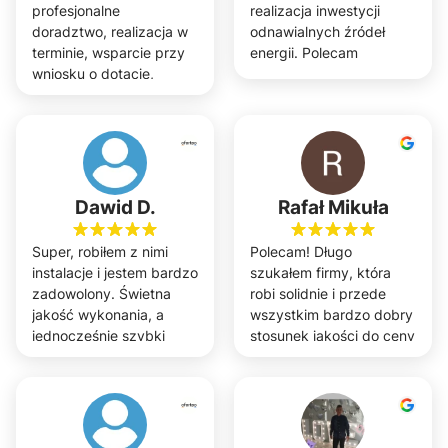
profesjonalne
realizacja inwestycji
doradztwo, realizacja w
odnawialnych źródeł
terminie, wsparcie przy
energii. Polecam
wniosku o dotacje,
efekty zgodne z
projektem. Polecam.
Realizacja w trzech
lokalizacjach: w Lubinie,
Wrocławiu i Tyńcu
Małym.
Dawid D.
Rafał Mikuła
Super, robiłem z nimi
Polecam! Długo
instalacje i jestem bardzo
szukałem firmy, która
zadowolony. Świetna
robi solidnie i przede
jakość wykonania, a
wszystkim bardzo dobry
jednocześnie szybki
stosunek jakości do ceny
termin.
!